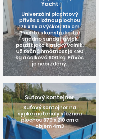
opěrkami pro lokty.
Yacht
Univerzální plachtový
přívěs s ložnou plochou
175 x 115 a výškou 105 cm.
Plachta s konstrukcí lze
snadno sundat a vlek
použít jako klasický valník.
Užitečná hmotnost je 490
kg a celková 600 kg. Přívěs
je nebržděný.
Suťový kontejner
Suťový kontejner na
sypké materiály s ložnou
plochou 370 x 210 cm a
objem 4m3