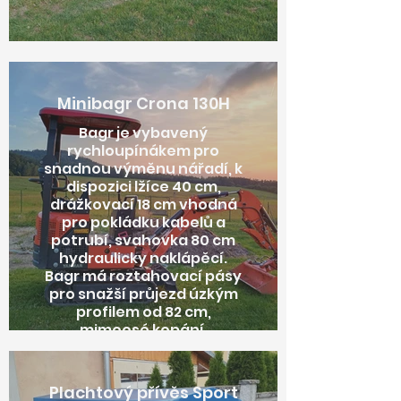
Minibagr Crona 130H
Bagr je vybavený
rychloupínákem pro
snadnou výměnu nářadí, k
dispozici lžíce 40 cm,
drážkovací 18 cm vhodná
pro pokládku kabelů a
potrubí, svahovka 80 cm
hydraulicky naklápěcí.
Bagr má roztahovací pásy
pro snažší průjezd úzkým
profilem od 82 cm,
mimoosé kopání,
nekonečnou otoč,
snadné a intuitivní
ovládání joysticky a
Plachtový přívěs Sport