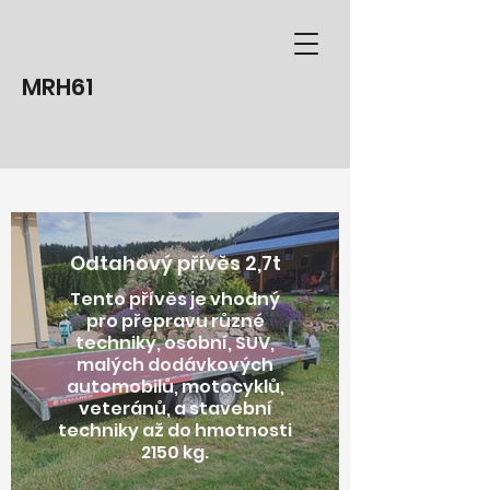
MRH61
Odtahový přívěs 2,7t
Tento přívěs je vhodný
pro přepravu různé
techniky, osobní, SUV,
malých dodávkových
automobilů, motocyklů,
veteránů, a stavební
techniky až do hmotnosti
2150 kg.