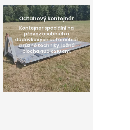
Odtahový kontejnér
Kontejner speciální na
převoz osobních a
dodávkových automobilů
a různé techniky, ložná
plocha 400 x 210 cm.