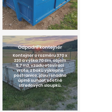
Odpadní kontejnér
Kontejner o rozměru 370 x
220 a výška 70 cm, objem
5,7 m3, vzadu otevírací
vrata, z boků výklopné
postranice, jdou i snadno
úplně sundat včetně
středových sloupků.